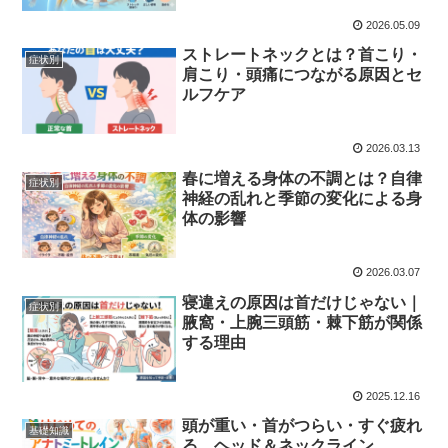
2026.05.09
ストレートネックとは？首こり・
症状別
肩こり・頭痛につながる原因とセ
ルフケア
2026.03.13
春に増える身体の不調とは？自律
症状別
神経の乱れと季節の変化による身
体の影響
2026.03.07
寝違えの原因は首だけじゃない｜
症状別
腋窩・上腕三頭筋・棘下筋が関係
する理由
2025.12.16
頭が重い・首がつらい・すぐ疲れ
基礎知識
る…ヘッド＆ネックライン