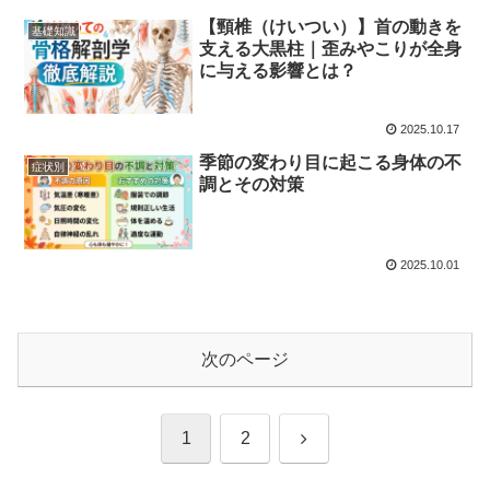
【頸椎（けいつい）】首の動きを
基礎知識
支える大黒柱｜歪みやこりが全身
に与える影響とは？
2025.10.17
季節の変わり目に起こる身体の不
症状別
調とその対策
2025.10.01
次のページ
次
1
2
へ