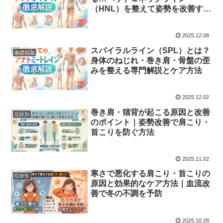
（HNL）を整えて姿勢を改善する
方法
2025.12.08
スパイラルライン（SPL）とは？
基礎知識
身体のねじれ・巻き肩・骨盤の歪
みを整える専門解説とケア方法
2025.12.02
巻き肩・猫背が起こる原因と改善
症状別
のポイント｜姿勢改善で肩こり・
首こりを防ぐ方法
2025.11.02
寒さで悪化する肩こり・首こりの
症状別
原因と効果的なケア方法｜血流改
善で冬の不調を予防
2025.10.28