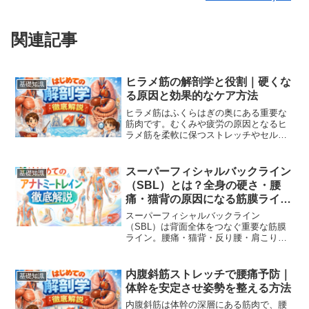
関連記事
ヒラメ筋の解剖学と役割｜硬くな
基礎知識
る原因と効果的なケア方法
ヒラメ筋はふくらはぎの奥にある重要な
筋肉です。むくみや疲労の原因となるヒ
ラメ筋を柔軟に保つストレッチやセルフ
ケア方法を紹介します。
スーパーフィシャルバックライン
基礎知識
（SBL）とは？全身の硬さ・腰
痛・猫背の原因になる筋膜ライン
の特徴とセルフケア方法
スーパーフィシャルバックライン
（SBL）は背面全体をつなぐ重要な筋膜
ライン。腰痛・猫背・反り腰・肩こりの
原因に。特徴・症状・セルフケアを整体
目線で分かりやすく解説します。
内腹斜筋ストレッチで腰痛予防｜
基礎知識
体幹を安定させ姿勢を整える方法
内腹斜筋は体幹の深層にある筋肉で、腰