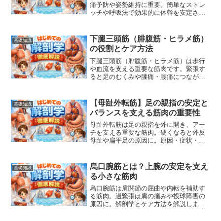
痛予防や姿勢維持に重要。簡単なストレ
ッチや呼吸法で効果的に体幹を安定させ
る方法を解説します。
下腿三頭筋（腓腹筋・ヒラメ筋）
基礎知識
の役割とケア方法
下腿三頭筋（腓腹筋・ヒラメ筋）は歩行
や血流を支える重要な筋肉です。緊張す
ると足のむくみや膝痛・腰痛につながる
ため、役割やストレッチ方法を知りセル
フケアに役立てましょう。
【母趾外転筋】足の親指の安定と
基礎知識
バランスを支える筋肉の重要性
母趾外転筋は足の親指を外に開き、アー
チを支える重要な筋肉。硬くなると外反
母趾や扁平足の原因に。原因・症状・効
果的なストレッチ方法を解説。
烏口腕筋とは？上腕の安定を支え
基礎知識
る小さな筋肉
烏口腕筋は肩関節の屈曲や内転を補助す
る筋肉。過緊張は肩の痛みや投球障害の
原因に。解剖学とケア方法を解説しま
す。