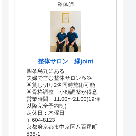
整体師
整体サロン 縁joint
四条烏丸にある
夫婦で営む整体サロン🦄🦄
🌟貸し切り2名同時施術可能
🌟骨格調整 小顔調整が得意
営業時間：11:00〜21:00(19時
以降完全予約制)
定休日：木曜日
〒604-8123
京都府京都市中京区八百屋町
538-1