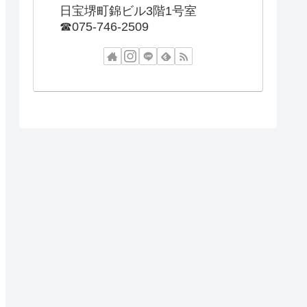
日宝堺町錦ビル3階1号室
☎︎075-746-2509