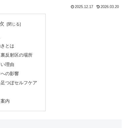
2025.12.17
2026.03.20
次
に
働きとは
足裏反射区の場所
痛い理由
活への影響
め足つぼセルフケア
ス案内