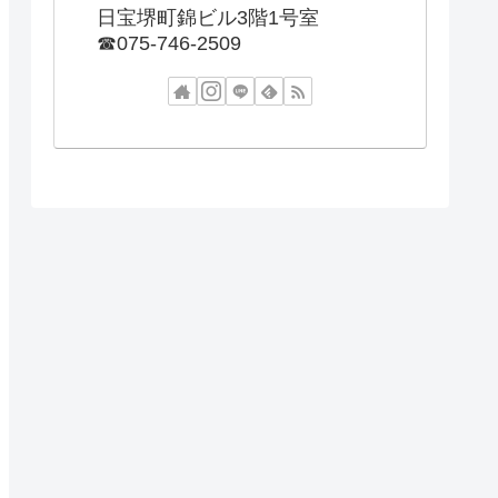
日宝堺町錦ビル3階1号室
☎︎075-746-2509