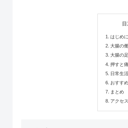
目
はじめ
大腸の
大腸の
押すと
日常生
おすす
まとめ
アクセ