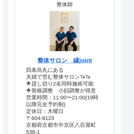
整体師
整体サロン 縁joint
四条烏丸にある
夫婦で営む整体サロン🦄🦄
🌟貸し切り2名同時施術可能
🌟骨格調整 小顔調整が得意
営業時間：11:00〜21:00(19時
以降完全予約制)
定休日：木曜日
〒604-8123
京都府京都市中京区八百屋町
538-1