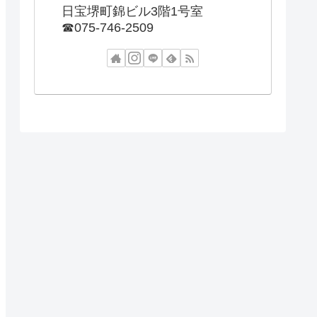
日宝堺町錦ビル3階1号室
☎︎075-746-2509