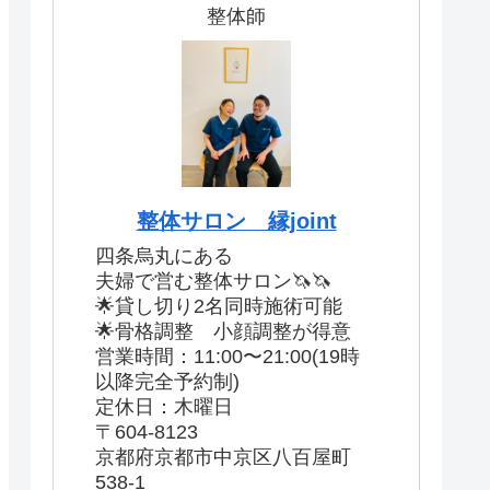
整体師
整体サロン 縁joint
四条烏丸にある
夫婦で営む整体サロン🦄🦄
🌟貸し切り2名同時施術可能
🌟骨格調整 小顔調整が得意
営業時間：11:00〜21:00(19時
以降完全予約制)
定休日：木曜日
〒604-8123
京都府京都市中京区八百屋町
538-1