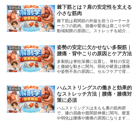
法を詳しく解説します。
棘下筋とは？肩の安定性を支える
基礎知識
小さな筋肉
棘下筋は肩関節の外旋を担うローテータ
ーカフの筋肉。損傷や緊張は肩こりや可
動域制限の原因に。ストレッチを紹介し
ます。
姿勢の安定に欠かせない多裂筋｜
基礎知識
腰痛・背中こりの原因とケア方法
多裂筋は脊柱深層に位置し、脊柱の安定
と微細な動きに関与。弱化や硬直は腰痛
や姿勢不良の原因に。セルフケアで背骨
をしっかりサポートします。
ハムストリングスの働きと効果的
基礎知識
なストレッチ方法｜腰痛・膝痛対
策に必須
ハムストリングスは太もも裏の筋肉群
で、膝の屈曲や股関節伸展に関与。硬直
や弱化は腰痛や膝痛の原因になります。
効果的なストレッチ方法を解説。