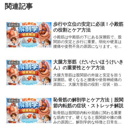
関連記事
歩行や立位の安定に必須！小殿筋
基礎知識
の役割とケア方法
小殿筋は中殿筋の下にある深層筋で、股
関節の安定と歩行に重要。弱化や硬直は
腰痛や姿勢不良の原因になります。セル
フケア方法を紹介。
大腿方形筋（だいたいほうけいき
基礎知識
ん）の重要性とケア方法
大腿方形筋は股関節の外旋と安定を担う
深層筋。硬くなると腰痛や坐骨神経痛の
原因に。大腿方形筋の役割・症状・効果
的なストレッチを解説します。梨状筋や
腰方形筋との関連も紹介。
恥骨筋の解剖学とケア方法｜股関
基礎知識
節内転筋の症状・ストレッチ解説
恥骨筋は股関節内転や屈曲に関わる重要
な筋肉です。硬くなると股関節や膝の痛
みの原因に。解剖学的な特徴と日常生活
への影響、効果的なストレッチ・ケア方