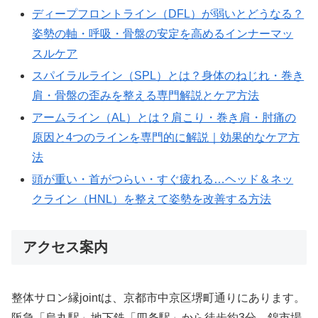
ディープフロントライン（DFL）が弱いとどうなる？
姿勢の軸・呼吸・骨盤の安定を高めるインナーマッ
スルケア
スパイラルライン（SPL）とは？身体のねじれ・巻き
肩・骨盤の歪みを整える専門解説とケア方法
アームライン（AL）とは？肩こり・巻き肩・肘痛の
原因と4つのラインを専門的に解説｜効果的なケア方
法
頭が重い・首がつらい・すぐ疲れる…ヘッド＆ネッ
クライン（HNL）を整えて姿勢を改善する方法
アクセス案内
整体サロン縁jointは、京都市中京区堺町通りにあります。
阪急「烏丸駅」地下鉄「四条駅」から徒歩約3分、錦市場